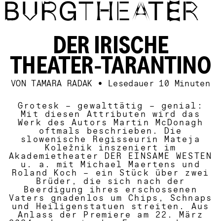
Direkt zum Inhalt
DER IRISCHE
THEATER-TARANTINO
VON TAMARA RADAK
•
Lesedauer
10 Minuten
Grotesk – gewalttätig – genial:
Mit diesen Attributen wird das
Werk des Autors Martin McDonagh
oftmals beschrieben. Die
slowenische Regisseurin Mateja
Kole
ž
nik inszeniert im
Akademietheater
DER EINSAME WESTEN
u. a. mit Michael Maertens und
Roland Koch – ein Stück über zwei
Brüder, die sich nach der
Beerdigung ihres erschossenen
Vaters gnadenlos um Chips, Schnaps
und Heiligenstatuen streiten. Aus
Anlass der Premiere am 22. März