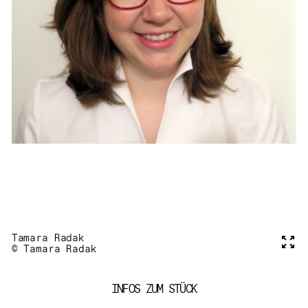
Tamara Radak
Voll
© Tamara Radak
INFOS ZUM STÜCK