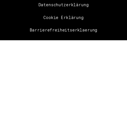
Datenschutzerklärung
Cookie Erklärung
Barrierefreiheitserklaerung
Hinweisgebersystem
Kontakt
Presse
BUNDESTHEATER-HOLDING