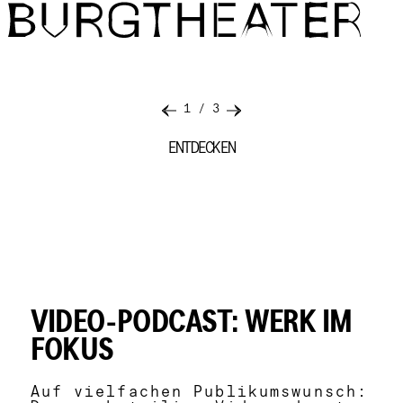
Direkt zum Inhalt
Image
Heft
I/III
1
/
3
ENTDECKEN
RETROSPEKTIVE
VIDEO-PODCAST: WERK IM
FOKUS
Auf vielfachen Publikumswunsch: