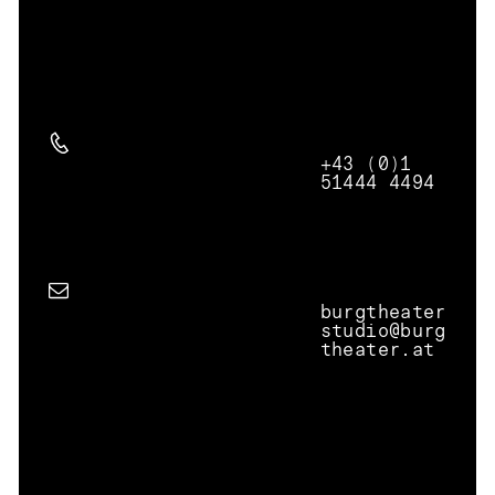
+43 (0)1
Telefon
51444 4494
burgtheater
studio@burg
E-Mail Adresse
theater.at