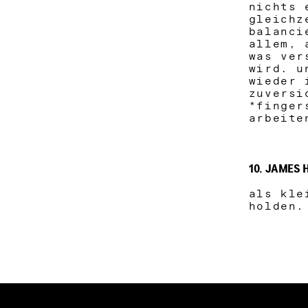
nichts 
gleichz
balanci
allem, 
was ver
wird. u
wieder
zuversi
*finger
arbeite
10. JAMES 
als kle
holden.