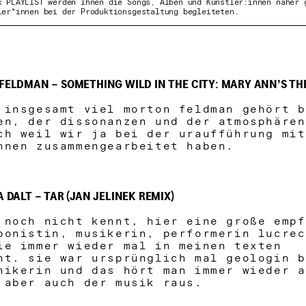
k PLAYLIST werden Ihnen die Songs, Alben und Künstler:innen näher 
ler*innen bei der Produktionsgestaltung begleiteten.
 FELDMAN – SOMETHING WILD IN THE CITY: MARY ANN’S T
 insgesamt viel morton feldman gehört 
en, der dissonanzen und der atmosphäre
ch weil wir ja bei der uraufführung mi
innen zusammengearbeitet haben.
A DALT – TAR (JAN JELINEK REMIX)
 noch nicht kennt, hier eine große empf
ponistin, musikerin, performerin lucrec
ie immer wieder mal in meinen texten
ht. sie war ursprünglich mal geologin 
nikerin und das hört man immer wieder 
 aber auch der musik raus.