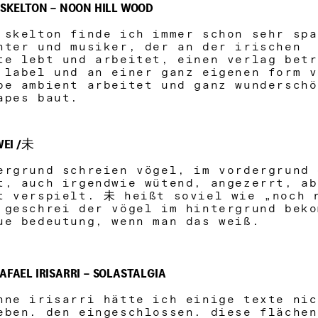
D SKELTON – NOON HILL WOOD
 skelton finde ich immer schon sehr spa
hter und musiker, der an der irischen
ste lebt und arbeitet, einen verlag bet
 label und an einer ganz eigenen form v
pe ambient arbeitet und ganz wunderschö
apes baut.
–WEI /未
ergrund schreien vögel, im vordergrund 
t, auch irgendwie wütend, angezerrt, ab
t verspielt. 未 heißt soviel wie „noch 
 geschrei der vögel im hintergrund bek
ue bedeutung, wenn man das weiß.
AFAEL IRISARRI – SOLASTALGIA
hne irisarri hätte ich einige texte nic
eben. den eingeschlossen. diese fläche