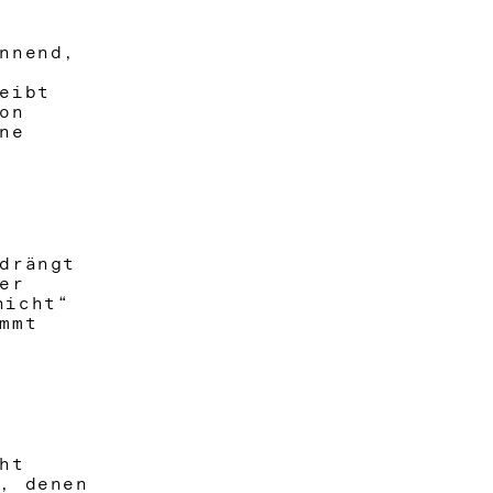
nnend,
reibt
on
ne
drängt
er
nicht“
ommt
ht
n, denen