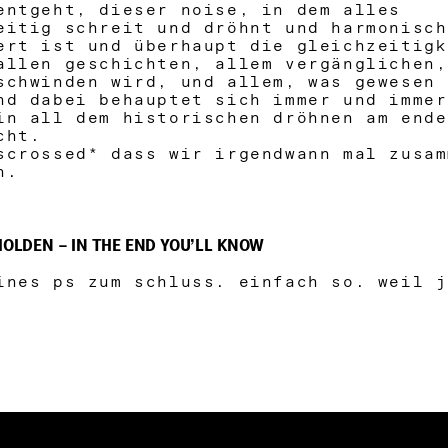
entgeht, dieser noise, in dem alles
eitig schreit und dröhnt und harmonisch
ert ist und überhaupt die gleichzeitig
allen geschichten, allem vergänglichen
schwinden wird, und allem, was gewesen 
nd dabei behauptet sich immer und immer
in all dem historischen dröhnen am end
cht.
scrossed* dass wir irgendwann mal zusam
n.
HOLDEN – IN THE END YOU’LL KNOW
ines ps zum schluss. einfach so. weil j