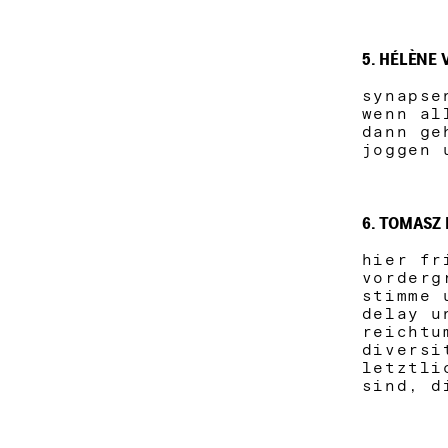
5. HÉLÈNE
synapse
wenn al
dann ge
joggen 
6. TOMASZ
hier fr
vorderg
stimme 
delay u
reichtu
diversi
letztli
sind, d