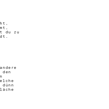
ht,
mt,
t du zu
adt.
andere
r den
n
welche
 dünn
läche