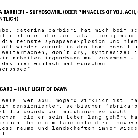
A BARBIERI – SUFYOSOWIRL (ODER PINNACLES OF YOU, ACH,
ENTLICH)
ube, caterina barbieri hat mich beim sc
gleitet über die zeit als irgendjemand
 die reinste synapsenexplosion und niem
 oft wieder zurück in den text geholt u
 weitermachen, don’t cry, synthesize! i
wir arbeiten irgendwann mal zusammen – 
 das hier einfach mal wünschen
scrossed*
OGARD – HALF LIGHT OF DAWN
 weiß, wer abul mogard wirklich ist. ma
ein pensionierter, serbischer fabrikarb
zt die sounds der maschinen versucht
achen, die er sein leben lang gehört ha
ordnen ihn einem labelumfeld zu, howeve
iese räume und landschaften immer wiede
et.