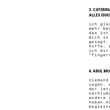
3. CATERIN
ALLES EIG
ich gla
mehr be
das ist
mich so
gesagt:
hoffe, 
ich mir
*finger
4. ABUL M
niemand
sagen, 
der jet
nachzum
andere 
haben d
begleit