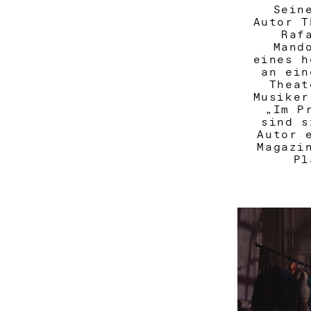
Sein
Autor T
Raf
Mand
eines h
an ein
Theat
Musiker
„Im P
sind s
Autor 
Magazi
Pl