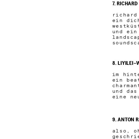
7. RICHAR
richard
ein dic
westkü
und ein
landsca
soundsc
8. LIYILEI
im hint
ein bea
charman
und das
eine ne
9. ANTON R
also, o
geschri