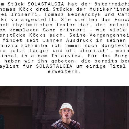
em Stück
SOLASTALGIA
hat der österreich
homas Köck drei Stücke der Musiker*inn
ael Irisarri, Tomasz Bednarczyk und Cam
oki vorangestellt. Sie stellen das Fund
och rhythmischen Textes dar, der selbs
en komplexen Song erinnert – wie viele
erstücke Köcks auch. Seine Vergangenhe
 findet seit Jahren Ausdruck in seinen
rinzip schreibe ich immer noch Songtext
ie jetzt länger und oft chorisch“, mei
einmal in einem Interview. Für das Burg
n haben wir ihn gebeten, die bereits be
aylist für SOLASTALGIA um einige Titel
erweitern.