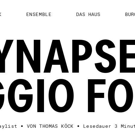
K
ENSEMBLE
DAS HAUS
BUR
YNAPS
GIO F
aylist
•
VON THOMAS KÖCK
•
Lesedauer
3 Minu