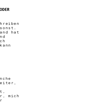
 ODER
hreiben
 sonst.
and hat
nd
ch
kann
nche
eiter,
t,
r, mich
r