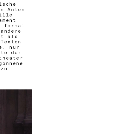
ische
en Anton
ille
ament
t formal
 andere
it als
 Texten.
e, nur
nte der
theater
gonnene
 zu