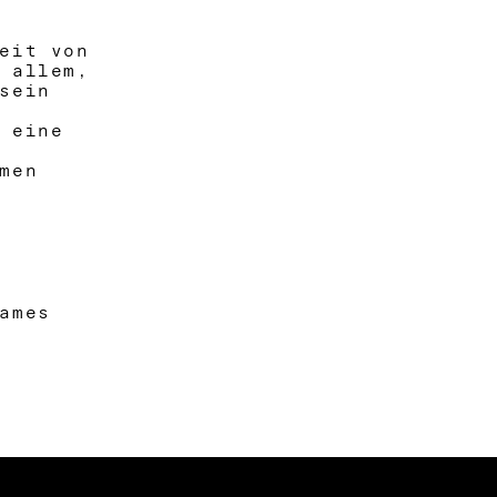
keit von
, allem,
sein
e eine
men
ames