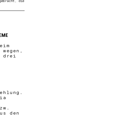
gebracht, die
HEME
beim
n wegen,
t drei
ehlung.
ia
bzw.
aus den