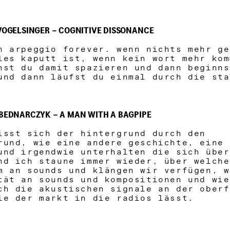
 VOGELSINGER – COGNITIVE DISSONANCE
n arpeggio forever. wenn nichts mehr ge
les kaputt ist, wenn kein wort mehr kom
hst du damit spazieren und dann beginns
und dann läufst du einmal durch die st
 BEDNARCZYK – A MAN WITH A BAGPIPE
isst sich der hintergrund durch den
rund, wie eine andere geschichte, eine 
und irgendwie unterhalten die sich übe
nd ich staune immer wieder, über welche
m an sounds und klängen wir verfügen, 
tät an sounds und kompositionen und wie
ch die akustischen signale an der oberf
ie der markt in die radios lässt.