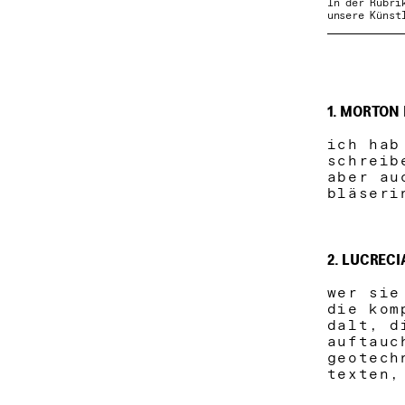
In der Rubri
unsere Künst
1. MORTON
ich hab
schreib
aber au
bläser
2. LUCRECI
wer sie
die kom
dalt, d
auftauc
geotech
texten,