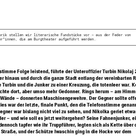
brik stellen wir literarische Fundstücke vor – aus der Feder von
er*innen, die am Burgtheater aufgeführt werden.
stimme Folge leistend, führte der Unteroffizier Turbin Nikolaj 
r hinaus und durch die ganze Stadt entlang der vereinbarten R
 Turbin und die Junker zu einer Kreuzung, die totenleer war. K
chte dort, aber umso mehr Gedonner. Rings herum – am Himm
Wände – donnerten Maschinengewehre. Der Gegner sollte offe
dies war der letzte, finale Punkt, den die Telefonstimme genann
gner war bislang nicht viel zu sehen, und Nikolka geriet etwa
er – und wie soll es jetzt weitergehen? Seine Fahnenjunker, e
dennoch tapfer wie ihr Truppführer, legten sich als Kette über 
 Straße, und der Schütze Iwaschin ging in die Hocke vor dem