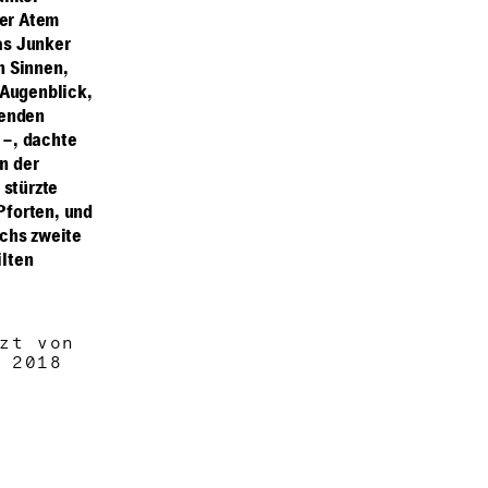
ßer Atem
kas Junker
n Sinnen,
 Augenblick,
genden
 –, dachte
n der
 stürzte
Pforten, und
rchs zweite
ilten
zt von
 2018