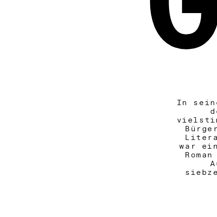
In sein
d
vielsti
Bürge
Liter
war ei
Roman
A
siebz