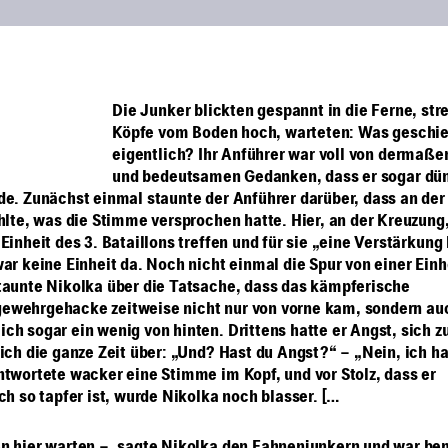
“
Die Junker blickten gespannt in die Ferne, str
Köpfe vom Boden hoch, warteten: Was geschie
eigentlich? Ihr Anführer war voll von dermaße
und bedeutsamen Gedanken, dass er sogar dü
de. Zunächst einmal staunte der Anführer darüber, dass an de
hlte, was die Stimme versprochen hatte. Hier, an der Kreuzung,
Einheit des 3. Bataillons treffen und für sie „eine Verstärkung 
ar keine Einheit da. Noch nicht einmal die Spur von einer Einh
taunte Nikolka über die Tatsache, dass das kämpferische
wehrgehacke zeitweise nicht nur von vorne kam, sondern auc
ch sogar ein wenig von hinten. Drittens hatte er Angst, sich z
sich die ganze Zeit über: „Und? Hast du Angst?“ – „Nein, ich h
ntwortete wacker eine Stimme im Kopf, und vor Stolz, dass er
ch so tapfer ist, wurde Nikolka noch blasser. […