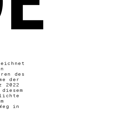
E
zeichnet
in
rren des
me der
z 2022
 diesem
lichte
em
Weg in