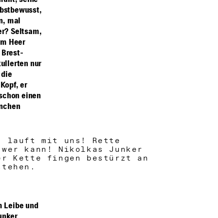
müht, seine
lbstbewusst,
n, mal
er? Seltsam,
em Heer
 Brest-
ullerten nur
 die
Kopf, er
 schon einen
anchen
, lauft mit uns! Rette
 wer kann! Nikolkas Junker
er Kette fingen bestürzt an
stehen.
m Leibe und
unker