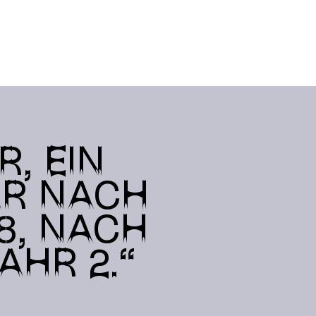
, EIN
AR NACH
8, NACH
AHR 2.“