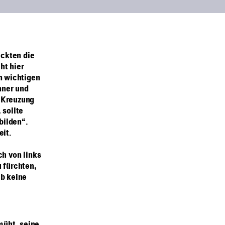
eckten die
ht hier
n wichtigen
nner und
r Kreuzung
 sollte
bilden“.
eit.
h von links
u fürchten,
ab keine