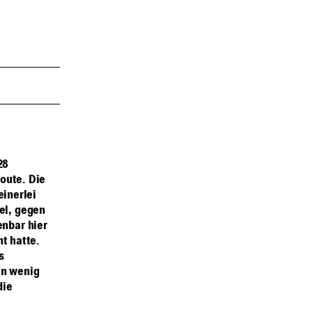
28
oute. Die
einerlei
el, gegen
nbar hier
t hatte.
s
in wenig
die