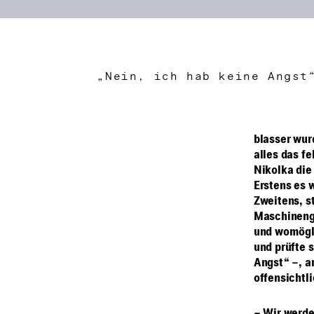
„Nein, ich hab keine Angst
blasser wur
alles das fe
Nikolka die 
Erstens es w
Zweitens, s
Maschinenge
und womögli
und prüfte 
Angst“ –, a
offensichtli