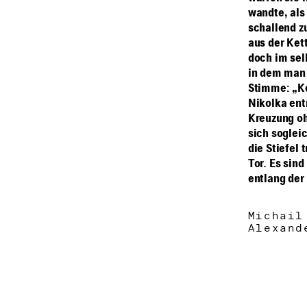
wandte, als
schallend zu
aus der Ket
doch im sel
in dem man 
Stimme: „Ke
Nikolka ent
Kreuzung oh
sich sogleic
die Stiefel
Tor. Es sind
entlang der
Michail
Alexand