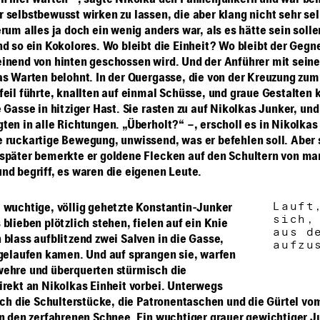
n hier warten –, sagte Nikolka den Fahnenjunkern und war be
 selbstbewusst wirken zu lassen, die aber klang nicht sehr se
rum alles ja doch ein wenig anders war, als es hätte sein solle
nd so ein Kokolores. Wo bleibt die Einheit? Wo bleibt der Gegn
inend von hinten geschossen wird. Und der Anführer mit sein
as Warten belohnt. In der Quergasse, die von der Kreuzung zum
feil führte, knallten auf einmal Schüsse, und graue Gestalten k
 Gasse in hitziger Hast. Sie rasten zu auf Nikolkas Junker, und
ten in alle Richtungen. „Überholt?“ –, erscholl es in Nikolkas 
 ruckartige Bewegung, unwissend, was er befehlen soll. Aber
später bemerkte er goldene Flecken auf den Schultern von m
nd begriff, es waren die eigenen Leute.
Lauft
 wuchtige, völlig gehetzte Konstantin-Junker
sich,
blieben plötzlich stehen, fielen auf ein Knie
aus d
 blass aufblitzend zwei Salven in die Gasse,
aufzu
 gelaufen kamen. Und auf sprangen sie, warfen
ehre und überquerten stürmisch die
irekt an Nikolkas Einheit vorbei. Unterwegs
sich die Schulterstücke, die Patronentaschen und die Gürtel vo
in den zerfahrenen Schnee. Ein wuchtiger grauer gewichtiger J