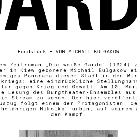
ARD
Fundstück
•
VON MICHAIL BULGAKOW
em Zeitroman „Die weiße Garde” (1924) 
er in Kiew geborene Michail Bulgakow e
mmiges Panorama dieser Stadt in den Wi
rkriegs: eine eindrückliche Stellungnah
atur gegen Krieg und Gewalt. Am 10. Mär
ne Lesung des Burgtheater-Ensembles aus
 im Stream zu sehen. Der hier veröffent
uszug folgt einem der Protagonisten, d
ehnjährigen Nikolka Turbin, auf seinem 
den Kampf.