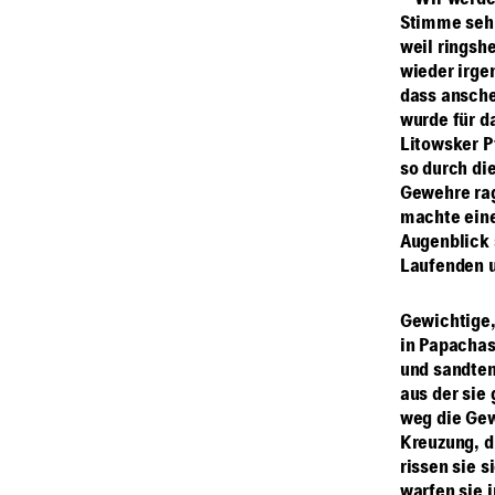
– Wir werde
Stimme sehr
weil ringshe
wieder irge
dass ansche
wurde für d
Litowsker P
so durch die
Gewehre rag
machte eine
Augenblick 
Laufenden u
Gewichtige,
in Papachas 
und sandten
aus der sie
weg die Gew
Kreuzung, d
rissen sie 
warfen sie 