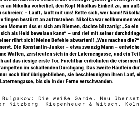
 er an Nikolka vorbeilief, den Kopf Nikolkas Einheit zu, um au
 schreien: – Lauft, lauft mit uns! Rette sich, wer kann! Nikol
te fingen bestürzt an aufzustehen. Nikolka war vollkommen vo
ben Moment riss er sich am Riemen, dachte blitzartig: „So ein
sich als Held beweisen kann“ – und rief mit seiner durchdrin
iner rührt sich! Meine Befehle abwarten!! „Was machen die?“
nervt. Die Konstantin-Junker – etwa zwanzig Mann – entwiche
ne Waffen, zerstreuten sich in der Laternengasse, und ein Teil
h auf das riesige erste Tor. Furchtbar erdröhnten die eisernen 
 trampelten im schallenden Durchgang. Das zweite Häuflein du
 nur noch fünf übriggeblieben, sie beschleunigten ihren Lauf, e
 Laternengasse, bis sie in der Ferne verschwanden.
 Bulgakow: Die weiße Garde. Neu überset
er Nitzberg. Kiepenheuer & Witsch, Köln