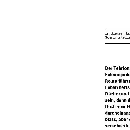
In dieser Ru
Schriftstell
Der Telefon
Fahnenjunke
Route führte
Leben herrs
Dächer und 
sein, denn 
Doch vom Ge
durcheinand
blass, aber 
verschneite