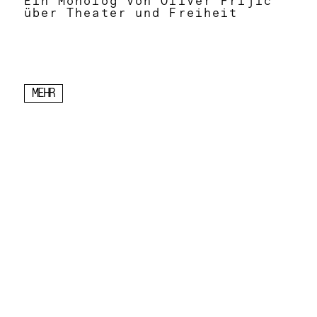
Ein Monolog von Oliver Frljić
über Theater und Freiheit
MEHR
1
/
2