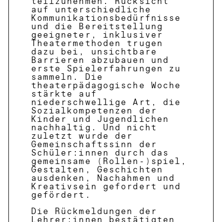
teilzunehmen. Rücksicht
auf unterschiedliche
Kommunikationsbedürfnisse
und die Bereitstellung
geeigneter, inklusiver
Theatermethoden trugen
dazu bei, unsichtbare
Barrieren abzubauen und
erste Spielerfahrungen zu
sammeln. Die
theaterpädagogische Woche
stärkte auf
niederschwellige Art, die
Sozialkompetenzen der
Kinder und Jugendlichen
nachhaltig. Und nicht
zuletzt wurde der
Gemeinschaftssinn der
Schüler:innen durch das
gemeinsame (Rollen-)spiel,
Gestalten, Geschichten
ausdenken, Nachahmen und
Kreativsein gefordert und
gefördert.
Die Rückmeldungen der
Lehrer:innen bestätigten