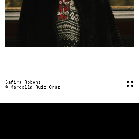
Safira Robens
Voll
© Marcella Ruiz Cruz