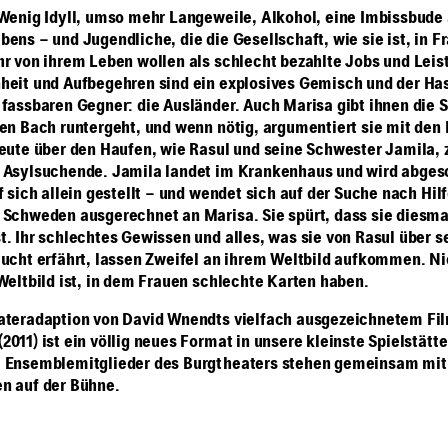
 Wenig Idyll, umso mehr Langeweile, Alkohol, eine Imbissbude 
ens – und Jugendliche, die die Gesellschaft, wie sie ist, in Fr
hr von ihrem Leben wollen als schlecht bezahlte Jobs und Lei
heit und Aufbegehren sind ein explosives Gemisch und der Has
 fassbaren Gegner: die Ausländer. Auch Marisa gibt ihnen die S
den Bach runtergeht, und wenn nötig, argumentiert sie mit den
Leute über den Haufen, wie Rasul und seine Schwester Jamila, 
 Asylsuchende. Jamila landet im Krankenhaus und wird abges
f sich allein gestellt – und wendet sich auf der Suche nach Hilf
 Schweden ausgerechnet an Marisa. Sie spürt, dass sie diesma
t. Ihr schlechtes Gewissen und alles, was sie von Rasul über s
lucht erfährt, lassen Zweifel an ihrem Weltbild aufkommen. Nic
 Weltbild ist, in dem Frauen schlechte Karten haben.
ateradaption von David Wnendts vielfach ausgezeichnetem Fi
011) ist ein völlig neues Format in unsere kleinste Spielstätte
: Ensemblemitglieder des Burgtheaters stehen gemeinsam mit
n auf der Bühne.