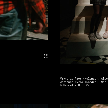
Vollbild
Viktoria Azer (Melanie), Alic
Johannes Ayrle (Sandro), Merl
© Marcella Ruiz Cruz