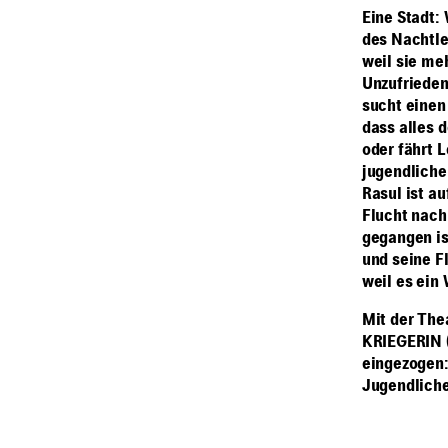
Eine Stadt:
des Nachtleb
weil sie me
Unzufrieden
sucht einen
dass alles 
oder fährt 
jugendliche
Rasul ist au
Flucht nach
gegangen is
und seine F
weil es ein
Mit der The
KRIEGERIN (2
eingezogen
Jugendliche