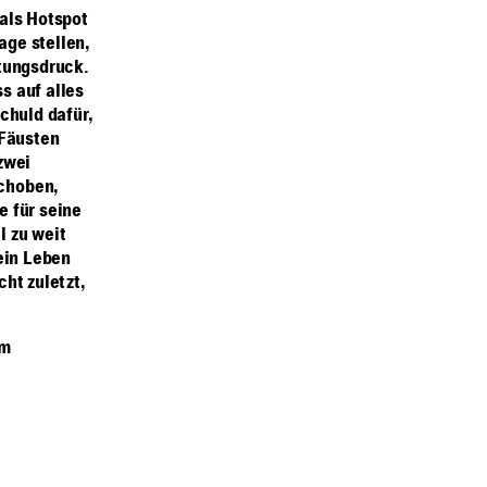
als Hotspot
age stellen,
stungsdruck.
s auf alles
chuld dafür,
 Fäusten
zwei
choben,
e für seine
l zu weit
ein Leben
ht zuletzt,
lm