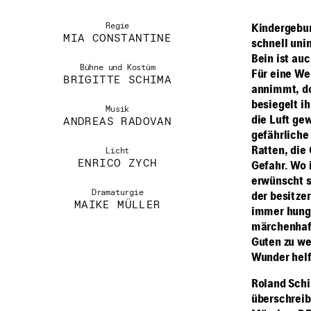
Regie
Kindergebur
MIA CONSTANTINE
schnell uni
Bein ist auc
Bühne und Kostüm
Für eine We
BRIGITTE SCHIMA
annimmt, do
besiegelt ih
Musik
die Luft ge
ANDREAS RADOVAN
gefährliche
Ratten, die
Licht
ENRICO ZYCH
Gefahr. Wo 
erwünscht s
Dramaturgie
der besitze
MAIKE MÜLLER
immer hungr
märchenhaft
Guten zu we
Wunder helf
Roland Schi
überschreib