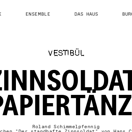
K
ENSEMBLE
DAS HAUS
BUR
VESTIBÜL
ZINNSOLDA
PAPIERTÄN
Roland Schimmelpfennig
rchen "Der standhafte Zinnsoldat" von Hans C