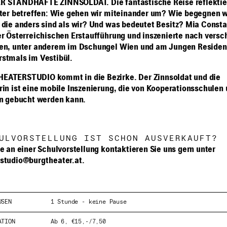
R STANDHAFTE ZINNSOLDAT. Die fantastische Reise reflektier
lter betreffen: Wie gehen wir miteinander um? Wie begegnen w
 die anders sind als wir? Und was bedeutet Besitz? Mia Consta
er Österreichischen Erstaufführung und inszenierte nach vers
en, unter anderem im Dschungel Wien und am Jungen Residen
stmals im Vestibül.
EATERSTUDIO kommt in die Bezirke. Der Zinnsoldat und die
rin ist eine mobile Inszenierung, die von Kooperationsschulen
en gebucht werden kann.
ULVORSTELLUNG IST SCHON AUSVERKAUFT?
se an einer Schulvorstellung kontaktieren Sie uns gern unter
studio@burgtheater.at
.
Information
USEN
1 Stunde - keine Pause
ATION
Ab 6, €15,-/7,50