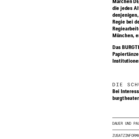
Märchen DE
die jedes A
denjenigen,
Regie bei d
Regiearbeit
München, er
Das BURGTH
Papiertänze
Institution
DIE SCH
Bei Interes
burgtheater
Beschreibung
DAUER UND PA
ZUSATZINFORM