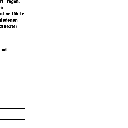
t Fragen,
ir
ntine führte
chiedenen
ztheater
 und