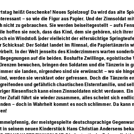
tstag heißt Geschenke! Neues Spielzeug! Da wird das alte Spi
nteressant – so wie die Figur aus Papier. Und der Zinnsoldat mi
h nicht zu gebrauchen. Sie werden beiseitegestellt – aufs Fens
ile hoffen sie noch, dass das Kind, dem sie gehören, sich ihrer
ch ein Windstoß (oder vielleicht der eifersüchtige Springteufe
r Schicksal: Der Soldat landet im Rinnsal, die Papiertänzerin w
wirbelt. In der Welt jenseits des Kinderzimmers warten sonder
 Begegnungen auf die beiden. Boshafte Zwillinge, egoistische
 Grenzen bewachen, bringen den Soldaten und die Tänzerin in g
immer sie landen, nirgendwo sind sie erwünscht – wo sie hing
ind, werden sie versklavt oder gefressen. Doch die Tänzerin 
rgreifenden und gefährlich chaotischen Elsternfamilie, und sel
iger Riesenfisch kann einen Zinnsoldaten nicht verdauen. Ein
er Zufall führt sie wieder zusammen, alles scheint sich endli
nden – doch in Wahrheit kommt es noch schlimmer. Da kann n
en!
mmelpfennig, der meistgespielte deutschsprachige Gegenwar
t in seinem neuen Kinderstück Hans Christian Andersens bek