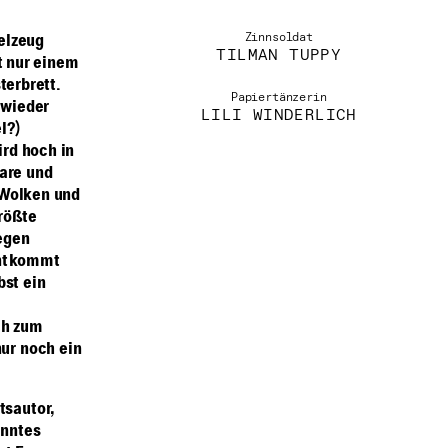
Zinnsoldat
elzeug
TILMAN TUPPY
t nur einem
terbrett.
Papiertänzerin
 wieder
LILI WINDERLICH
l?)
ird hoch in
bare und
 Wolken und
rößte
egen
entkommt
bst ein
ch zum
ur noch ein
tsautor,
anntes