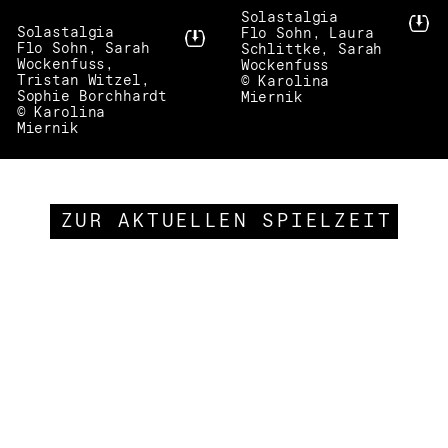
Solastalgia
Solastalgia
Flo Sohn, Laura
Flo Sohn, Sarah
Schlittke, Sarah
Wockenfuss,
Wockenfuss
Tristan Witzel,
© Karolina
Sophie Borchhardt
Miernik
© Karolina
Miernik
ZUR AKTUELLEN SPIELZEIT