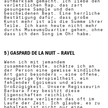
aufmerksam gemacht. Ich liebe den
verletzlichen Rap, das zart
gesungene Sample und den
bescheidenen Beat. Eine herrliche
Bestätigung dafür, dass große
Kunst mehr ist als die Summe ihrer
Teile. Ich kann heute nicht mehr
durchs MuseumsQuartier gehen, ohne
dass ich den Song im Ohr habe.
5 ) GASPARD DE LA NUIT – RAVEL
Wenn ich mit jemandem
zusammenarbeite, schätze ich an
der Person eine gewisse kindliche
Art ganz besonders – eine offene,
neugierige Verspieltheit, ein
fehlender Egoismus und eine
Großzügigkeit. Unsere Regisseurin
Barbara Frey besitzt diese
Eigenschaften reichlich.
Erwachsene verlieren das oft im
Laufe der Zeit. Ich glaube, es zu
behalten ist nicht nur eine