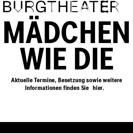
Direkt zum Inhalt
MÄDCHEN
WIE DIE
Aktuelle Termine, Besetzung sowie weitere
Informationen finden Sie
hier
.