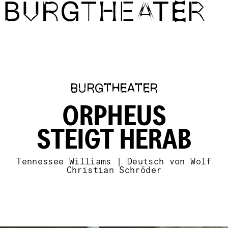
Direkt zum Inhalt
BURGTHEATER
ORPHEUS
STEIGT HERAB
Tennessee Williams | Deutsch von Wolf
Christian Schröder