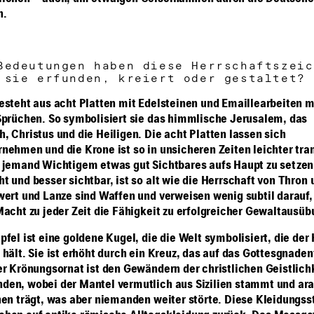
n.
Bedeutungen haben diese Herrschaftszeic
 sie erfunden, kreiert oder gestaltet?
esteht aus acht Platten mit Edelsteinen und Emaillearbeiten m
Sprüchen. So symbolisiert sie das himmlische Jerusalem, das
, Christus und die Heiligen. Die acht Platten lassen sich
nehmen und die Krone ist so in unsicheren Zeiten leichter tra
 jemand Wichtigem etwas gut Sichtbares aufs Haupt zu setzen,
 und besser sichtbar, ist so alt wie die Herrschaft von Thron 
wert und Lanze sind Waffen und verweisen wenig subtil darauf,
Macht zu jeder Zeit die Fähigkeit zu erfolgreicher Gewaltausübu
fel ist eine goldene Kugel, die die Welt symbolisiert, die der 
 hält. Sie ist erhöht durch ein Kreuz, das auf das Gottesgnade
er Krönungsornat ist den Gewändern der christlichen Geistlich
en, wobei der Mantel vermutlich aus Sizilien stammt und ar
hen trägt, was aber niemanden weiter störte. Diese Kleidungs