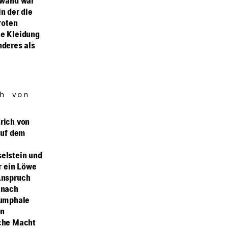
ewand war
n der die
roten
ie Kleidung
nderes als
h von
rich von
auf dem
elstein und
r ein Löwe
Anspruch
 nach
iumphale
en
iche Macht