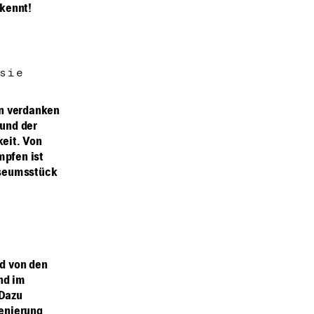
rkennt!
sie
en verdanken
 und der
keit. Von
mpfen ist
Museumsstück
d von den
nd im
 Dazu
enierung