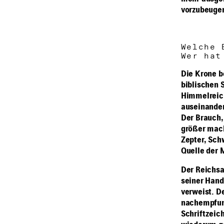
vorzubeuge
Welche 
Wer hat
Die Krone b
biblischen 
Himmelreich
auseinander
Der Brauch,
größer macht
Zepter, Sch
Quelle der 
Der Reichsap
seiner Hand
verweist. D
nachempfund
Schriftzeic