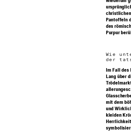
wiederum ge
ursprünglic
christliche
Pantoffeln 
des römisch
Purpur berü
Wie unt
der tat
Im Fall des
Lang über d
Trödelmarkt
allerunges
Glasscherbe
mit dem bö
und Wirklic
kleiden Krö
Herrlichkei
symbolisier