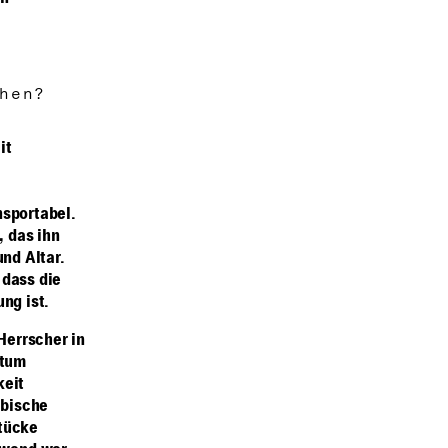
hen?
it
nsportabel.
 das ihn
und Altar.
 dass die
ng ist.
Herrscher in
ntum
keit
abische
stücke