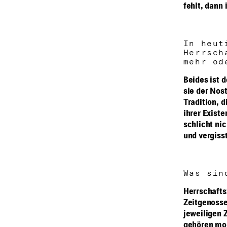
fehlt, dann 
In heut
Herrsch
mehr od
Beides ist d
sie der Nost
Tradition, d
ihrer Exist
schlicht ni
und vergiss
Was sin
Herrschafts
Zeitgenosse
jeweiligen 
gehören mon