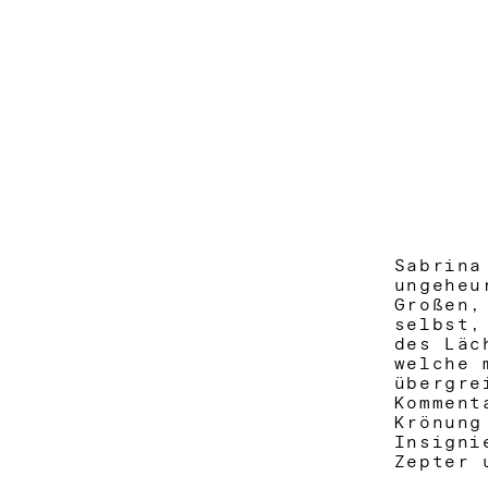
Sabrina
ungeheu
Großen,
selbst,
des Läc
welche 
übergre
Komment
Krönung
Insigni
Zepter 