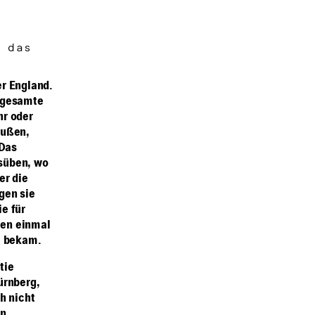
 das
er England.
e gesamte
hr oder
eußen,
 Das
süben, wo
er die
gen sie
e für
gen einmal
e bekam.
tie
ürnberg,
h nicht
en