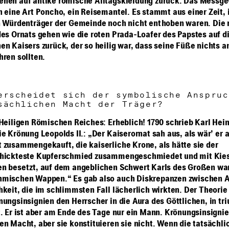
hen auf antike römische Alltagskleidung zurück. Das Messg
h eine Art Poncho, ein Reisemantel. Es stammt aus einer Zeit, i
n Würdenträger der Gemeinde noch nicht enthoben waren. Die 
des Ornats gehen wie die roten Prada-Loafer des Papstes auf d
en Kaisers zurück, der so heilig war, dass seine Füße nichts a
hren sollten.
erscheidet sich der symbolische Anspruc
sächlichen Macht der Träger?
 Heiligen Römischen Reiches: Erheblich! 1790 schrieb Karl Hein
ie Krönung Leopolds II.: „Der Kaiserornat sah aus, als wär’ er 
 zusammengekauft, die kaiserliche Krone, als hätte sie der
chickteste Kupferschmied zusammengeschmiedet und mit Kies
n besetzt, auf dem angeblichen Schwert Karls des Großen wa
hmischen Wappen.“ Es gab also auch Diskrepanzen zwischen 
hkeit, die im schlimmsten Fall lächerlich wirkten. Der Theorie
nungsinsignien den Herrscher in die Aura des Göttlichen, in tr
t. Er ist aber am Ende des Tage nur ein Mann. Krönungsinsigni
en Macht, aber sie konstituieren sie nicht. Wenn die tatsächl