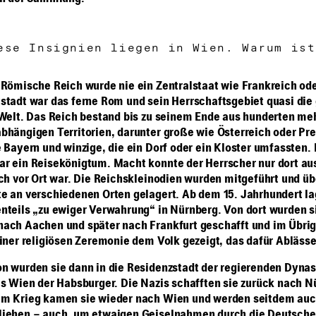
ese Insignien liegen in Wien. Warum ist
 Römische Reich wurde nie ein Zentralstaat wie Frankreich od
stadt war das ferne Rom und sein Herrschaftsgebiet quasi di
 Welt. Das Reich bestand bis zu seinem Ende aus hunderten me
bhängigen Territorien, darunter große wie Österreich oder Pr
e Bayern und winzige, die ein Dorf oder ein Kloster umfassten.
r ein Reisekönigtum. Macht konnte der Herrscher nur dort au
ich vor Ort war. Die Reichskleinodien wurden mitgeführt und üb
e an verschiedenen Orten gelagert. Ab dem 15. Jahrhundert la
nteils „zu ewiger Verwahrung“ in Nürnberg. Von dort wurden si
ach Aachen und später nach Frankfurt geschafft und im Übri
einer religiösen Zeremonie dem Volk gezeigt, das dafür Abläss
n wurden sie dann in die Residenzstadt der regierenden Dynas
as Wien der Habsburger. Die Nazis schafften sie zurück nach N
m Krieg kamen sie wieder nach Wien und werden seitdem auc
liehen – auch, um etwaigen Geiselnahmen durch die Deutsch