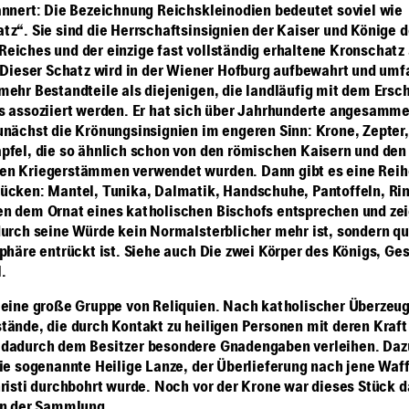
annert: Die Bezeichnung Reichskleinodien bedeutet soviel wie
tz“. Sie sind die Herrschaftsinsignien der Kaiser und Könige d
eiches und der einzige fast vollständig erhaltene Kronschatz
. Dieser Schatz wird in der Wiener Hofburg aufbewahrt und umf
mehr Bestandteile als diejenigen, die landläufig mit dem Ersc
s assoziiert werden. Er hat sich über Jahrhunderte angesamme
unächst die Krönungsinsignien im engeren Sinn: Krone, Zepter
pfel, die so ähnlich schon von den römischen Kaisern und den
n Kriegerstämmen verwendet wurden. Dann gibt es eine Reih
ücken: Mantel, Tunika, Dalmatik, Handschuhe, Pantoffeln, Rin
n dem Ornat eines katholischen Bischofs entsprechen und zei
durch seine Würde kein Normalsterblicher mehr ist, sondern qua
Sphäre entrückt ist. Siehe auch
Die zwei Körper des Königs, Ge
.
 eine große Gruppe von Reliquien. Nach katholischer Überzeu
tände, die durch Kontakt zu heiligen Personen mit deren Kraf
dadurch dem Besitzer besondere Gnadengaben verleihen. Daz
die sogenannte Heilige Lanze, der Überlieferung nach jene Waff
hristi durchbohrt wurde. Noch vor der Krone war dieses Stück d
in der Sammlung.