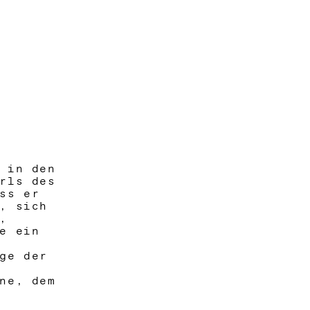
 in den
rls des
ss er
, sich
,
e ein
ge der
ne, dem