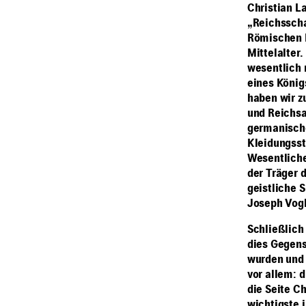
Christian L
„Reichsscha
Römischen R
Mittelalter
wesentlich 
eines König
haben wir z
und Reichsa
germanische
Kleidungsst
Wesentliche
der Träger 
geistliche 
Joseph Vogl
Schließlich
dies Gegens
wurden und 
vor allem: 
die Seite C
wichtigste 