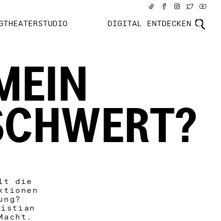
GTHEATERSTUDIO
DIGITAL ENTDECKEN
MEIN
 SCHWERT?
lt die
ktionen
ung?
ristian
Macht.