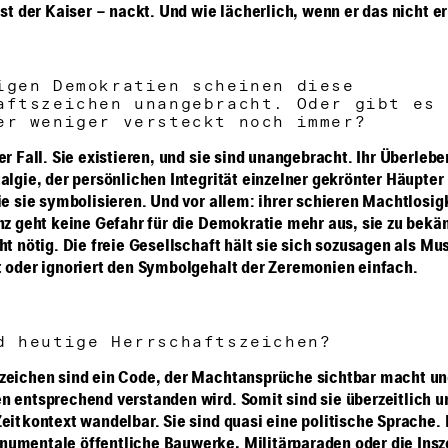
ist der Kaiser – nackt. Und wie lächerlich, wenn er das nicht e
igen Demokratien scheinen diese
aftszeichen unangebracht. Oder gibt es 
er weniger versteckt noch immer?
er Fall. Sie existieren, und sie sind unangebracht. Ihr Überleb
algie, der persönlichen Integrität einzelner gekrönter Häupter
ie sie symbolisieren. Und vor allem: ihrer schieren Machtlosig
enz geht keine Gefahr für die Demokratie mehr aus, sie zu bekä
cht nötig. Die freie Gesellschaft hält sie sich sozusagen als 
t oder ignoriert den Symbolgehalt der Zeremonien einfach.
d heutige Herrschaftszeichen?
zeichen sind ein Code, der Machtansprüche sichtbar macht un
n entsprechend verstanden wird. Somit sind sie überzeitlich u
Zeitkontext wandelbar. Sie sind quasi eine politische Sprache.
umentale öffentliche Bauwerke, Militärparaden oder die Insz