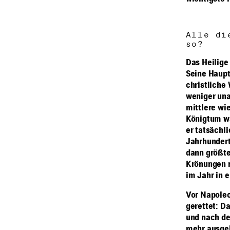
Alle di
so?
Das Heilige
Seine Haupt
christliche
weniger una
mittlere wi
Königtum wa
er tatsächl
Jahrhundert
dann größte
Krönungen n
im Jahr in 
Vor Napoleo
gerettet: D
und nach de
mehr ausge