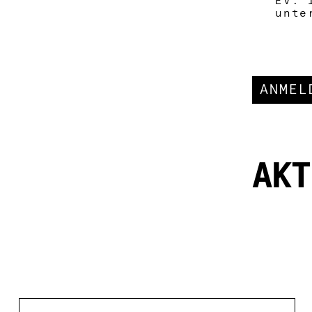
Ev. 
unte
ANMEL
AKT