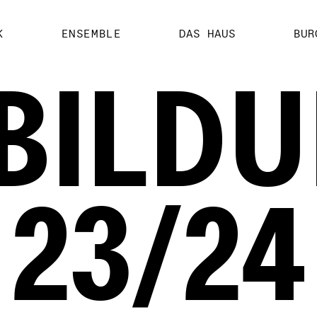
K
ENSEMBLE
DAS HAUS
BUR
BILD
23/24