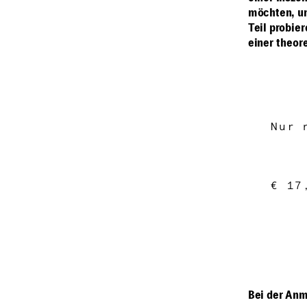
möchten, um
Teil probie
einer theor
Nur 
€ 17
Bei der Anm