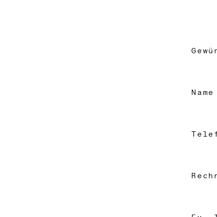
Gewü
Name
Tele
Rech