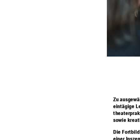
Zu ausgewä
eintägige L
theaterprak
sowie kreat
Die Fortbild
einer Insze