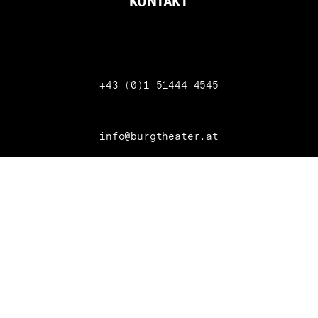
KONTAKT
Telefon
+43 (0)1 51444 4545
info@burgtheater.at