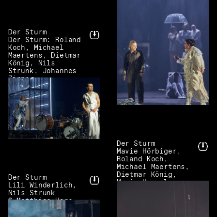
Der Sturm
Der Sturm: Roland
Koch, Michael
Maertens, Dietmar
König, Nils
Strunk, Johannes
Zirner
© Matthias Horn
Der Sturm
Mavie Hörbiger,
Roland Koch,
Michael Maertens,
Dietmar König,
Der Sturm
Maria Happel
Lili Winderlich,
© Matthias Horn
Nils Strunk
© Matthias Horn