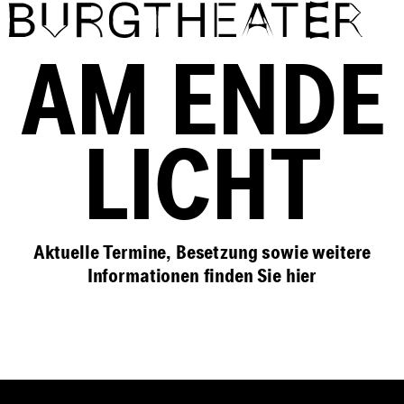
Direkt zum Inhalt
AM ENDE
LICHT
Aktuelle Termine, Besetzung sowie weitere
Informationen finden Sie
hier