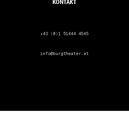
KONTAKT
Telefon
+43 (0)1 51444 4545
info@burgtheater.at