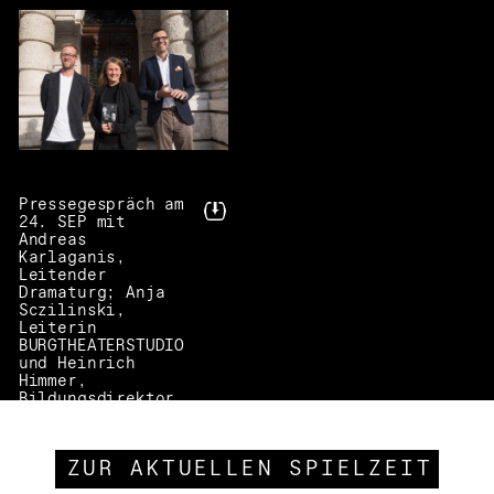
Pressegespräch am
24. SEP mit
Andreas
Karlaganis,
Leitender
Dramaturg; Anja
Sczilinski,
Leiterin
BURGTHEATERSTUDIO
und Heinrich
Himmer,
Bildungsdirektor
Wien
© Lukas Beck
ZUR AKTUELLEN SPIELZEIT