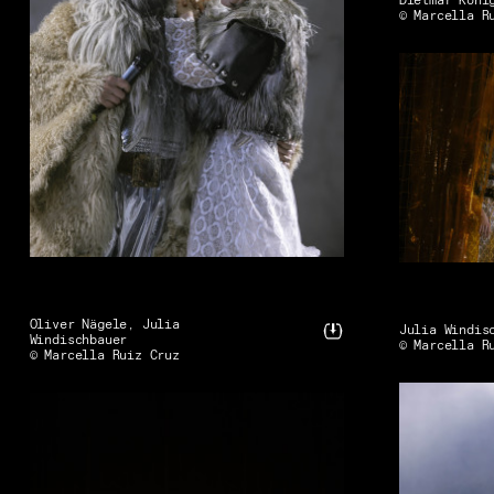
Dietmar Köni
© Marcella R
Oliver Nägele, Julia
Julia Windis
Windischbauer
© Marcella R
© Marcella Ruiz Cruz