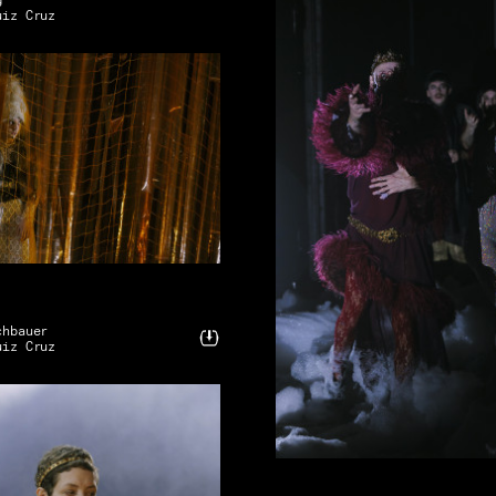
g
uiz Cruz
chbauer
uiz Cruz