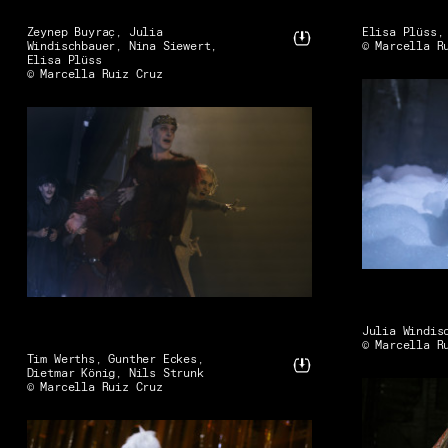
Zeynep Buyraç, Julia
Elisa Plüss,
Windischbauer, Nina Siewert,
© Marcella R
Elisa Plüss
© Marcella Ruiz Cruz
Julia Windis
© Marcella R
Tim Werths, Gunther Eckes,
Dietmar König, Nils Strunk
© Marcella Ruiz Cruz