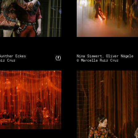
Gunther Eckes
Nina Siewert, Oliver Nägele
uiz Cruz
© Marcella Ruiz Cruz