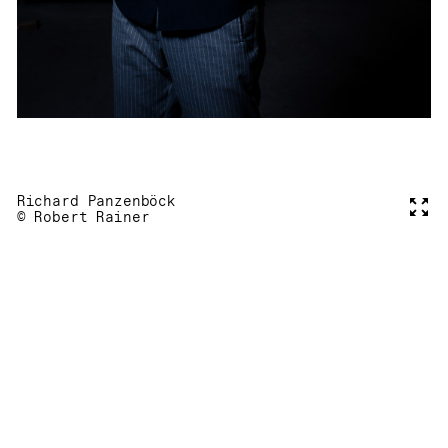
Richard Panzenböck
Voll
© Robert Rainer
Element 1 von 1
VESTIBÜL