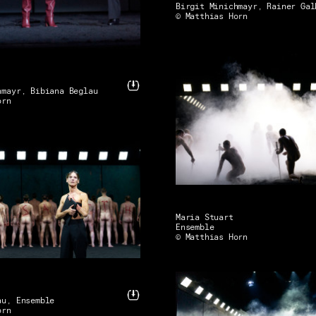
Birgit Minichmayr, Rainer Gal
© Matthias Horn
hmayr, Bibiana Beglau
orn
Maria Stuart
Ensemble
© Matthias Horn
au, Ensemble
orn