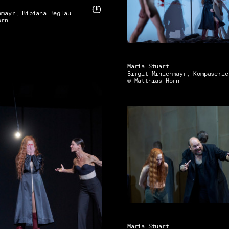
hmayr, Bibiana Beglau
orn
Maria Stuart
Birgit Minichmayr, Kompaserie
© Matthias Horn
Maria Stuart