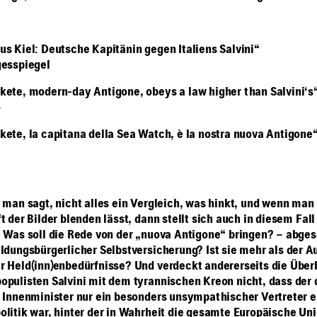
us Kiel: Deutsche Kapitänin gegen Italiens Salvini“
gesspiegel
kete, modern-day Antigone, obeys a law higher than Salvini‘s
o
kete, la capitana della Sea Watch, è la nostra nuova Antigone
e man sagt, nicht alles ein Vergleich, was hinkt, und wenn man 
t der Bilder blenden lässt, dann stellt sich auch in diesem Fall
. Was soll die Rede von der „nuova Antigone“ bringen? – abge
ildungsbürgerlicher Selbstversicherung? Ist sie mehr als der 
r Held(inn)enbedürfnisse? Und verdeckt andererseits die Übe
opulisten Salvini mit dem tyrannischen Kreon nicht, dass der
e Innenminister nur ein besonders unsympathischer Vertreter e
olitik war, hinter der in Wahrheit die gesamte Europäische Un