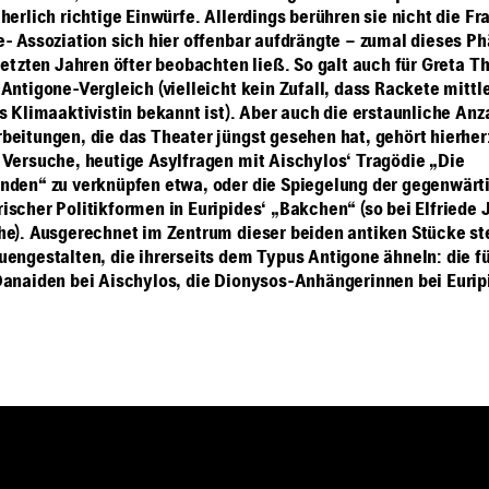
herlich richtige Einwürfe. Allerdings berühren sie nicht die Fr
e- Assoziation sich hier offenbar aufdrängte – zumal dieses 
 letzten Jahren öfter beobachten ließ. So galt auch für Greta T
Antigone-Vergleich (vielleicht kein Zufall, dass Rackete mittl
s Klimaaktivistin bekannt ist). Aber auch die erstaunliche Anz
beitungen, die das Theater jüngst gesehen hat, gehört hierher:
 Versuche, heutige Asylfragen mit Aischylos‘ Tragödie „Die
nden“ zu verknüpfen etwa, oder die Spiegelung der gegenwärt
ischer Politikformen in Euripides‘ „Bakchen“ (so bei Elfriede 
he). Ausgerechnet im Zentrum dieser beiden antiken Stücke s
uengestalten, die ihrerseits dem Typus Antigone ähneln: die f
Danaiden bei Aischylos, die Dionysos-Anhängerinnen bei Eurip