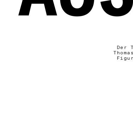
Der 
Thoma
Figu