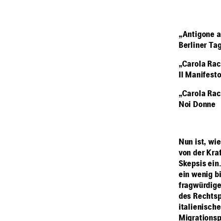
„Antigone a
Berliner Ta
„Carola Rac
Il Manifest
„Carola Rac
Noi Donne
Nun ist, wi
von der Kraf
Skepsis ein
ein wenig b
fragwürdige
des Rechtsp
italienisch
Migrationsp