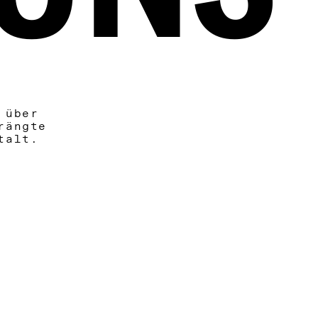
 über
rängte
talt.