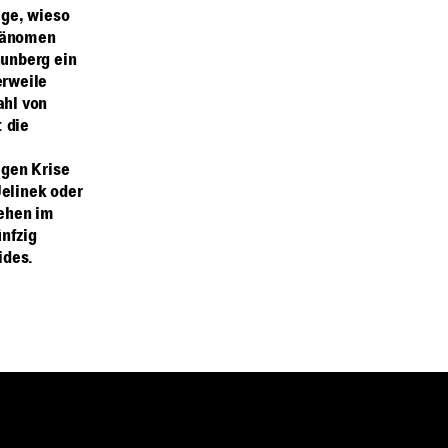
age, wieso
Phänomen
hunberg ein
erweile
ahl von
 die
igen Krise
Jelinek oder
tehen im
ünfzig
ides.