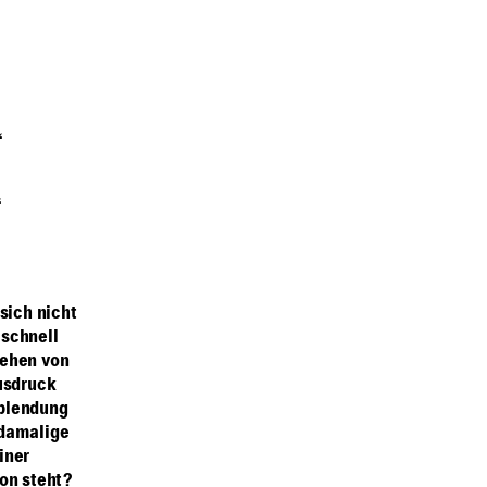
“
“
sich nicht
 schnell
sehen von
Ausdruck
rblendung
 damalige
iner
ion steht?