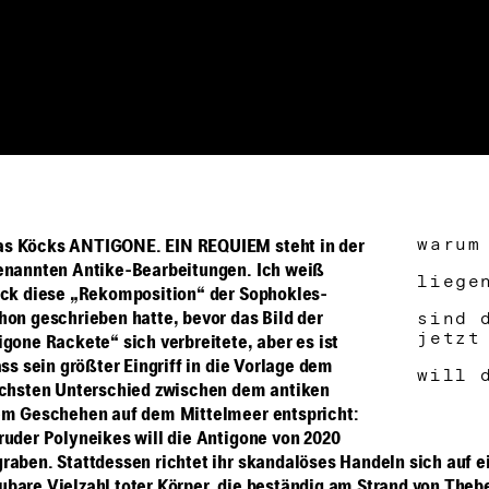
warum
s Köcks ANTIGONE. EIN REQUIEM steht in der
enannten Antike-Bearbeitungen. Ich weiß
liege
öck diese „Rekomposition“ der Sophokles-
hon geschrieben hatte, bevor das Bild der
sind 
jetzt
igone Rackete“ sich verbreitete, aber es ist
ass sein größter Eingriff in die Vorlage dem
will 
ichsten Unterschied zwischen dem antiken
em Geschehen auf dem Mittelmeer entspricht:
ruder Polyneikes will die Antigone von 2020
raben. Stattdessen richtet ihr skandalöses Handeln sich auf e
bare Vielzahl toter Körper, die beständig am Strand von Theb