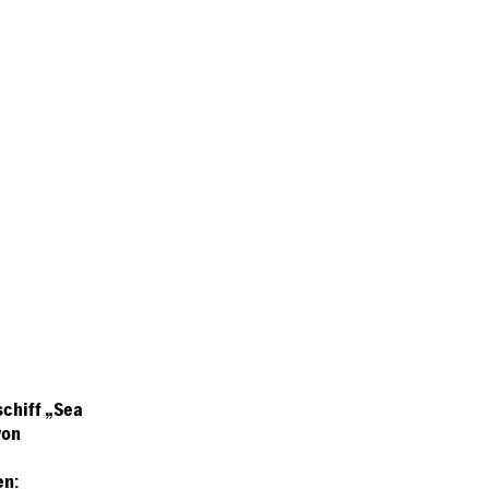
chiff „Sea
von
en: